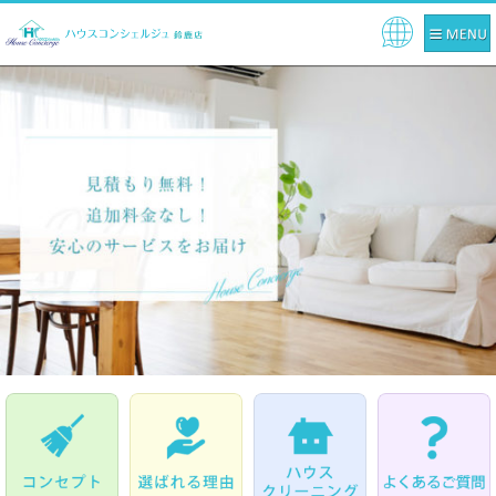
Pow
ere
d by