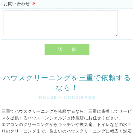
お問い合わせ
※
＜個人情報を与えなかった場合に生じる結果＞
必要な情報を頂けない場合は、それに対応した当店のサービス
をご提供できない場合がございますので予めご了承ください。
＜個人情報の開示･訂正・削除･利用停止の手続について＞
当店では、お客様の個人情報の開示･訂正･削除・利用停止の
手続を定めさせて頂いております。
ご本人である事を確認のうえ、対応させて頂きます。
個人情報の開示･訂正･削除・利用停止の具体的手続きにつき
ましては、お電話でお問合せ下さい。
ハウスクリーニングを三重で依頼する
なら！
三重でハウスクリーニングを依頼するなら、三重に密着してサービ
スを提供するハウスコンシェルジュ鈴鹿店にお任せください。
エアコンのクリーニングからキッチンや換気扇、トイレなどの水回
りのクリーニングまで、住まいのハウスクリーニングに幅広く対応