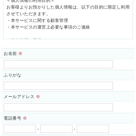
＜個人情報の利用目的＞
お客様よりお預かりした個人情報は、以下の目的に限定し利用
させていただきます。
・本サービスに関する顧客管理
・本サービスの運営上必要な事項のご連絡
＜個人情報の提供について＞
当店ではお客様の同意を得た場合または法令に定められた場合
お名前
※
を除き、
取得した個人情報を第三者に提供することはいたしません。
＜個人情報の委託について＞
ふりがな
当店では、利用目的の達成に必要な範囲において、個人情報を
外部に委託する場合があります。
これらの委託先に対しては個人情報保護契約等の措置をとり、
メールアドレス
※
適切な監督を行います。
＜個人情報の安全管理＞
電話番号
※
当店では、個人情報の漏洩等がなされないよう、適切に安全管
理対策を実施します。
-
-